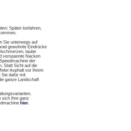
ten: Später losfahren,
nkommen.
n Sie unterwegs auf
nrad gewohnte Eindrücke
telschmerzen, taube
d verspannte Nacken
 Speedmachine der
 Statt Sicht auf die
eter Asphalt vor Ihrem
 Sie dafür mit
ie ganze Landschaft
attungsvarianten.
e sich Ihre ganz
eedmachine
hier
.