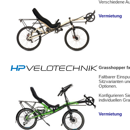
Verschiedene Au
Vermietung
Grasshopper f
Faltbarer Einspu
Sitzvarianten un
Optionen.
Konfigurieren Si
individuellen G
Vermietung