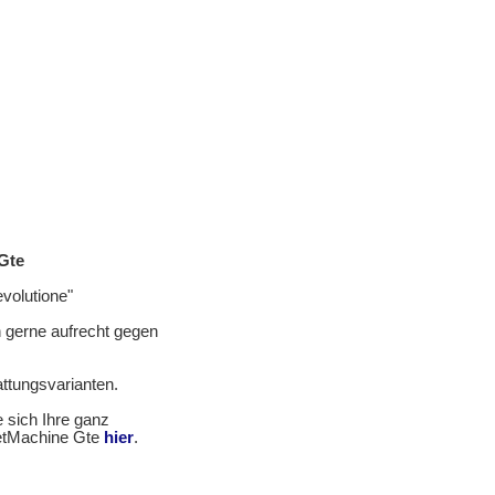
Gte
volutione"
n gerne aufrecht gegen
attungsvarianten.
e sich Ihre ganz
eetMachine Gte
hier
.