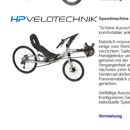
Speedmachine
"Schöne Aussich
komfortabler a
Natürlich müsse
einige vom Ren
verzichten: Sat
Handgelenke un
gehören mit der
Vergangenheit an.
nächsten zehn M
Vorderrad dürfen
Panoramablick d
genießen.
Vielfältige Ausst
Konfigurieren Si
individuelle Sp
Vermietung