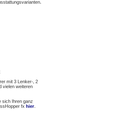
sstattungsvarianten.
x
rer mit 3 Lenker-, 2
d vielen weiteren
e sich Ihren ganz
rassHopper fx
hier
.